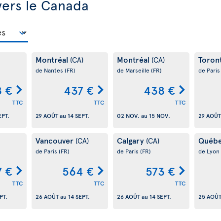
vers le Canada
Montréal
Montréal
Toron
(CA)
(CA)
de Nantes
(FR)
de Marseille
(FR)
de Pari
 €
437 €
438 €
TTC
TTC
TTC
EPT.
29 AOÛT
au
14 SEPT.
02 NOV.
au
15 NOV.
29 AOÛT
Vancouver
Calgary
Québ
(CA)
(CA)
de Paris
(FR)
de Paris
(FR)
de Lyon
7 €
564 €
573 €
TTC
TTC
TTC
PT.
26 AOÛT
au
14 SEPT.
26 AOÛT
au
14 SEPT.
25 AOÛ