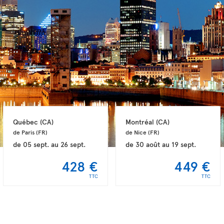
Québec 
(CA)
Montréal 
(CA)
de Paris 
(FR)
de Nice 
(FR)
de
05 sept.
au
26 sept.
de
30 août
au
19 sept.
428 €
449 €
TTC
TTC