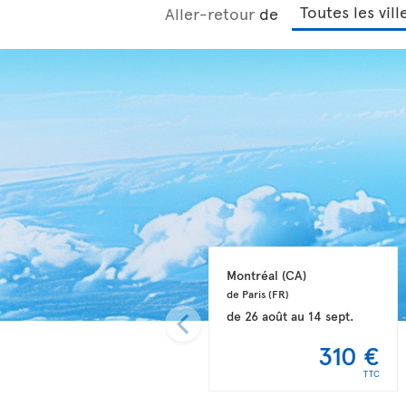
Aller-retour
de
Montréal 
(CA)
de Paris 
(FR)
de
26 août
au
14 sept.
310 €
TTC