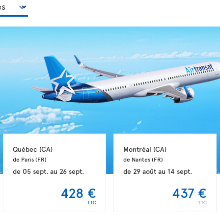
Québec 
(CA)
Montréal 
(CA)
de Paris 
(FR)
de Nantes 
(FR)
de
05 sept.
au
26 sept.
de
29 août
au
14 sept.
428 €
437 €
TTC
TTC