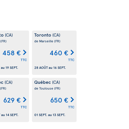
to
Toronto
(CA)
(CA)
s
(FR)
de Marseille
(FR)
458 €
460 €
TTC
TTC
au
19 SEPT.
28 AOÛT
au
16 SEPT.
ec
Québec
(CA)
(CA)
(FR)
de Toulouse
(FR)
629 €
650 €
TTC
TTC
T
au
14 SEPT.
01 SEPT.
au
13 SEPT.