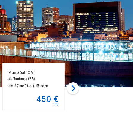
Montréal 
(CA)
Toronto 
(CA)
de Toulouse 
(FR)
de Paris 
(FR)
de
27 août
au
13 sept.
de
29 août
au
19 sept.
450 €
458 €
TTC
TTC