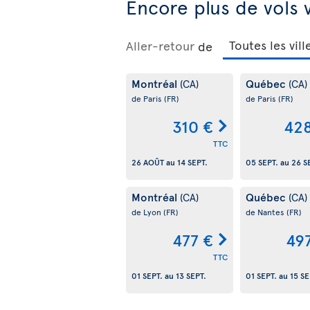
Encore plus de vols 
Aller-retour
de
Montréal
Québec
(CA)
(CA)
de Paris
(FR)
de Paris
(FR)
310 €
428
TTC
26 AOÛT
au
14 SEPT.
05 SEPT.
au
26 S
Montréal
Québec
(CA)
(CA)
de Lyon
(FR)
de Nantes
(FR)
477 €
49
TTC
01 SEPT.
au
13 SEPT.
01 SEPT.
au
15 SE