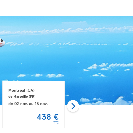
Montréal 
(CA)
Montréal 
(CA)
de Marseille 
(FR)
de Nice 
(FR)
de
02 nov.
au
15 nov.
de
30 août
au
19 sept.
438 €
449 €
TTC
TTC