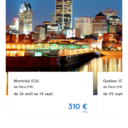
Montréal 
(CA)
Québec 
(CA)
de Paris 
(FR)
de Paris 
(FR)
de
26 août
au
14 sept.
de
05 sept.
a
310 €
TTC