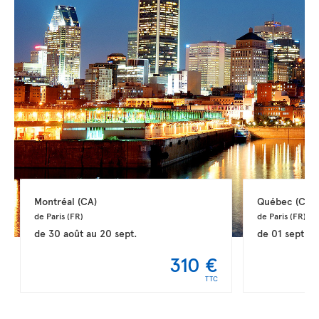
Montréal 
(CA)
Québec 
(CA)
de Paris 
(FR)
de Paris 
(FR)
de
30 août
au
20 sept.
de
01 sept.
a
310 €
TTC