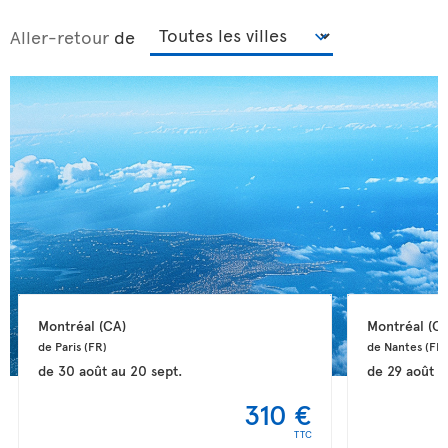
Aller-retour
de
Montréal 
(CA)
Montréal 
(CA
de Paris 
(FR)
de Nantes 
(FR)
de
30 août
au
20 sept.
de
29 août
a
310 €
TTC