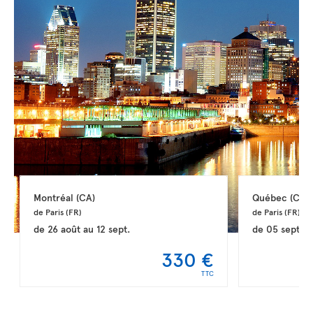
Montréal 
(CA)
Québec 
(CA)
de Paris 
(FR)
de Paris 
(FR)
de
26 août
au
12 sept.
de
05 sept.
a
330 €
TTC