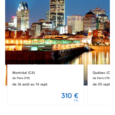
Montréal 
(CA)
Québec 
(CA)
de Paris 
(FR)
de Paris 
(FR)
de
26 août
au
14 sept.
de
05 sept.
a
310 €
TTC