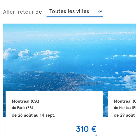
Aller-retour
de
Montréal 
(CA)
Montréal 
(CA
de Paris 
(FR)
de Nantes 
(FR)
de
26 août
au
14 sept.
de
29 août
a
310 €
TTC