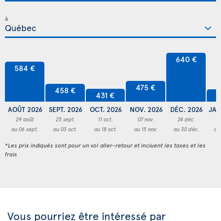
à
640 €
584 €
475 €
458 €
431 €
4
AOÛT 2026
SEPT. 2026
OCT. 2026
NOV. 2026
DÉC. 2026
JAN
29 août
25 sept.
11 oct.
07 nov.
24 déc.
3
au 06 sept.
au 03 oct.
au 18 oct.
au 15 nov.
au 30 déc.
au
*Les prix indiqués sont pour un vol aller-retour et incluent les taxes et les
frais
Vous pourriez être intéressé par