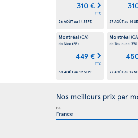
310 €
31
TTC
26 AOÛT
au
14 SEPT.
27 AOÛT
au
14 SE
Montréal
Montréal
(CA)
(CA
de Nice
(FR)
de Toulouse
(FR)
449 €
450
TTC
30 AOÛT
au
19 SEPT.
27 AOÛT
au
13 SE
Nos meilleurs prix par m
De