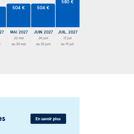
580 €
504 €
504 €
€
27
MAI 2027
JUIN 2027
JUIL. 2027
22 mai
24 juin
13 juil.
r.
au 30 mai
au 30 juin
au 19 juil.