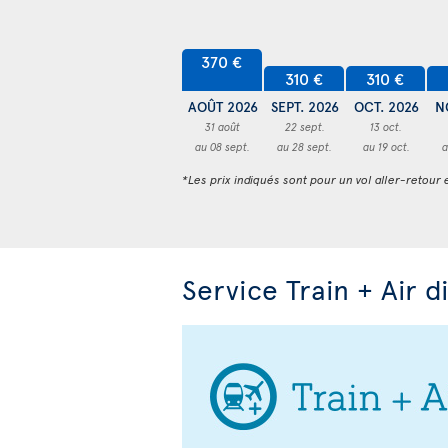
370 €
310 €
310 €
AOÛT 2026
SEPT. 2026
OCT. 2026
N
31 août
22 sept.
13 oct.
au 08 sept.
au 28 sept.
au 19 oct.
a
*Les prix indiqués sont pour un vol aller-retour e
Service Train + Air d