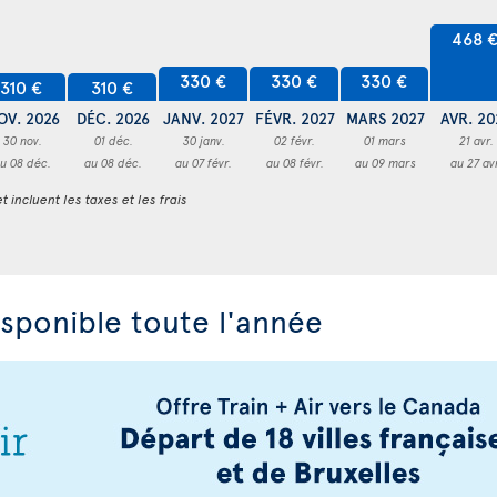
468 
330 €
330 €
330 €
310 €
310 €
OV. 2026
DÉC. 2026
JANV. 2027
FÉVR. 2027
MARS 2027
AVR. 20
30 nov.
01 déc.
30 janv.
02 févr.
01 mars
21 avr.
u 08 déc.
au 08 déc.
au 07 févr.
au 08 févr.
au 09 mars
au 27 av
t incluent les taxes et les frais
isponible toute l'année