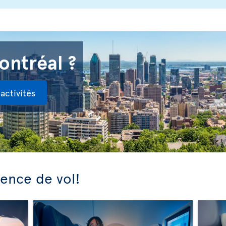
ontréal ?
activités
ience de vol!