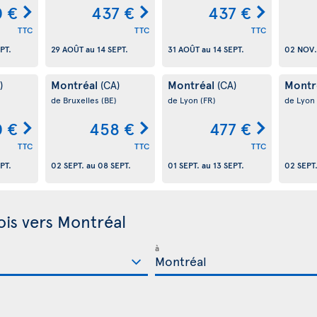
0 €
437 €
437 €
TTC
TTC
TTC
PT.
29 AOÛT
au
14 SEPT.
31 AOÛT
au
14 SEPT.
02 NOV.
Montréal
Montréal
Montr
)
(CA)
(CA)
de Bruxelles
(BE)
de Lyon
(FR)
de Lyon
 €
458 €
477 €
TTC
TTC
TTC
PT.
02 SEPT.
au
08 SEPT.
01 SEPT.
au
13 SEPT.
02 SEPT
ois vers Montréal
à