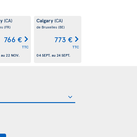
ry
Calgary
(CA)
(CA)
es
(FR)
de Bruxelles
(BE)
766 €
773 €
TTC
TTC
au
22 NOV.
04 SEPT.
au
24 SEPT.