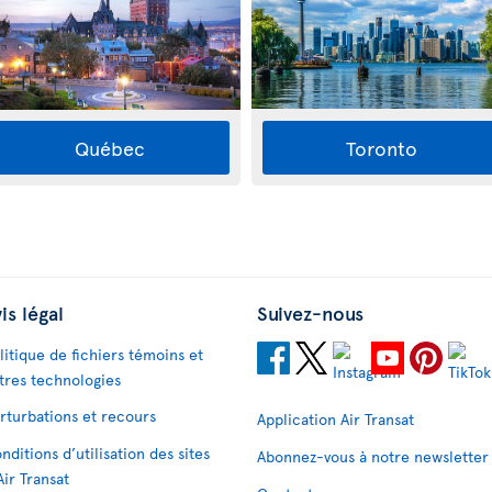
Québec
Toronto
is légal
Suivez-nous
litique de fichiers témoins et
tres technologies
rturbations et recours
Application Air Transat
nditions d’utilisation des sites
Abonnez-vous à notre newsletter
Air Transat