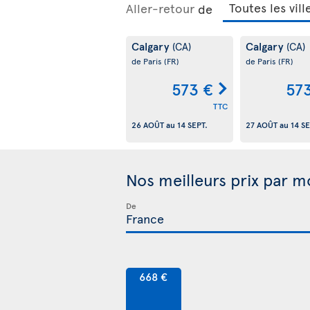
Aller-retour
de
Calgary
Calgary
(CA)
(CA)
de Paris
(FR)
de Paris
(FR)
573 €
57
TTC
26 AOÛT
au
14 SEPT.
27 AOÛT
au
14 SE
Nos meilleurs prix par m
De
668 €