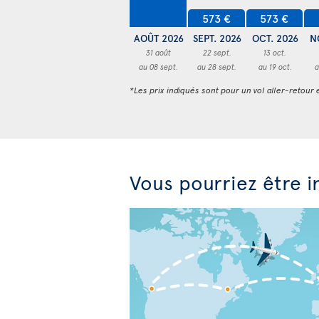
573 €
573 €
AOÛT 2026
SEPT. 2026
OCT. 2026
N
31 août
22 sept.
13 oct.
au 08 sept.
au 28 sept.
au 19 oct.
a
*Les prix indiqués sont pour un vol aller-retour e
Vous pourriez être i