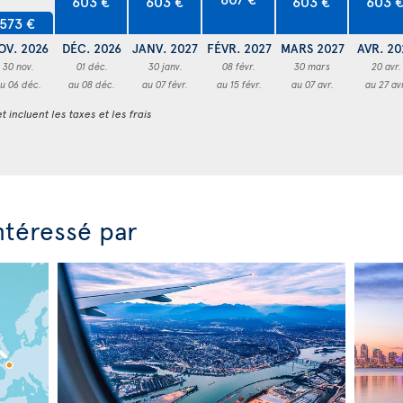
603 €
603 €
603 €
603 
573 €
OV. 2026
DÉC. 2026
JANV. 2027
FÉVR. 2027
MARS 2027
AVR. 20
30 nov.
01 déc.
30 janv.
08 févr.
30 mars
20 avr.
u 06 déc.
au 08 déc.
au 07 févr.
au 15 févr.
au 07 avr.
au 27 av
t incluent les taxes et les frais
ntéressé par