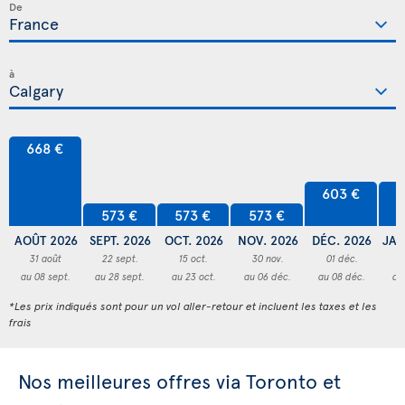
De
à
668 €
603 €
6
573 €
573 €
573 €
AOÛT 2026
SEPT. 2026
OCT. 2026
NOV. 2026
DÉC. 2026
JAN
31 août
22 sept.
15 oct.
30 nov.
01 déc.
3
au 08 sept.
au 28 sept.
au 23 oct.
au 06 déc.
au 08 déc.
au
*Les prix indiqués sont pour un vol aller-retour et incluent les taxes et les
frais
Nos meilleures offres via Toronto et