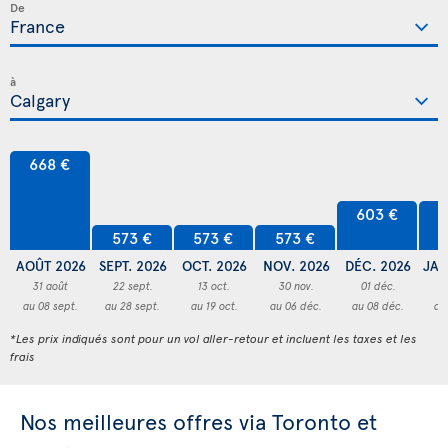
De
à
668 €
603 €
6
573 €
573 €
573 €
AOÛT 2026
SEPT. 2026
OCT. 2026
NOV. 2026
DÉC. 2026
JAN
31 août
22 sept.
13 oct.
30 nov.
01 déc.
3
au 08 sept.
au 28 sept.
au 19 oct.
au 06 déc.
au 08 déc.
au
*Les prix indiqués sont pour un vol aller-retour et incluent les taxes et les
frais
Nos meilleures offres via Toronto et