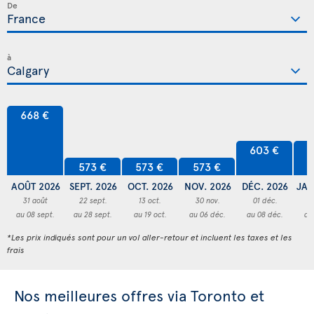
De
à
668 €
603 €
6
573 €
573 €
573 €
AOÛT 2026
SEPT. 2026
OCT. 2026
NOV. 2026
DÉC. 2026
JAN
31 août
22 sept.
13 oct.
30 nov.
01 déc.
3
au 08 sept.
au 28 sept.
au 19 oct.
au 06 déc.
au 08 déc.
au
*Les prix indiqués sont pour un vol aller-retour et incluent les taxes et les
frais
Nos meilleures offres via Toronto et