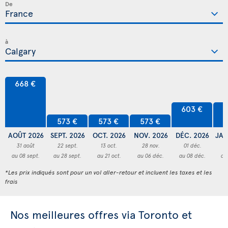
De
à
668 €
603 €
6
573 €
573 €
573 €
AOÛT 2026
SEPT. 2026
OCT. 2026
NOV. 2026
DÉC. 2026
JAN
31 août
22 sept.
13 oct.
28 nov.
01 déc.
3
au 08 sept.
au 28 sept.
au 21 oct.
au 06 déc.
au 08 déc.
au
*Les prix indiqués sont pour un vol aller-retour et incluent les taxes et les
frais
Nos meilleures offres via Toronto et