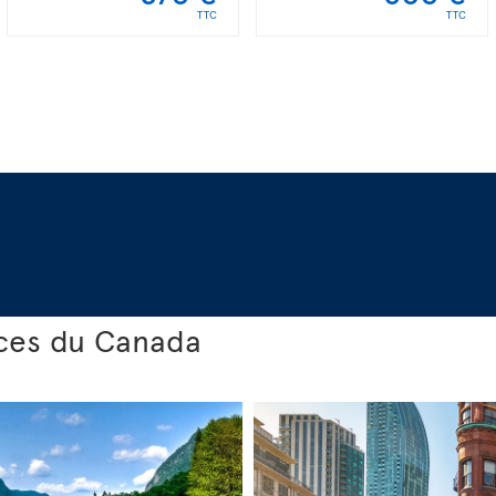
TTC
TTC
nces du Canada