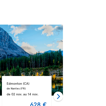
Edmonton 
(CA)
Edmonton 
(CA)
de Nantes 
(FR)
de Marseille 
(FR)
de
02 nov.
au
14 nov.
de
26 août
au
12 sept.
628 €
630 €