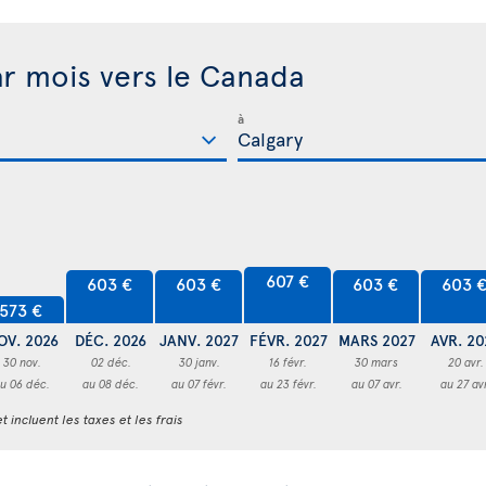
ar mois vers le Canada
à
607 €
603 €
603 €
603 €
603 
573 €
OV. 2026
DÉC. 2026
JANV. 2027
FÉVR. 2027
MARS 2027
AVR. 20
30 nov.
02 déc.
30 janv.
16 févr.
30 mars
20 avr.
u 06 déc.
au 08 déc.
au 07 févr.
au 23 févr.
au 07 avr.
au 27 av
t incluent les taxes et les frais