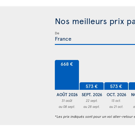
Nos meilleurs prix p
De
668 €
573 €
573 €
AOÛT 2026
SEPT. 2026
OCT. 2026
N
31 août
22 sept.
13 oct.
au 08 sept.
au 28 sept.
au 21 oct.
a
*Les prix indiqués sont pour un vol aller-retour e