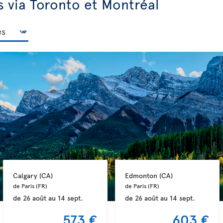
s via Toronto et Montréal
Calgary 
(CA)
Edmonton 
(CA)
de Paris 
(FR)
de Paris 
(FR)
de
26 août
au
14 sept.
de
26 août
au
14 sept.
573 €
603 €