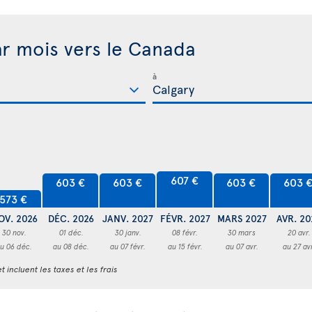
ar mois vers le Canada
à
607 €
603 €
603 €
603 €
603 
573 €
OV. 2026
DÉC. 2026
JANV. 2027
FÉVR. 2027
MARS 2027
AVR. 20
30 nov.
01 déc.
30 janv.
08 févr.
30 mars
20 avr.
u 06 déc.
au 08 déc.
au 07 févr.
au 15 févr.
au 07 avr.
au 27 av
t incluent les taxes et les frais