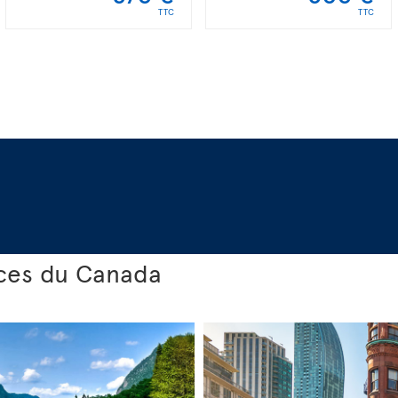
TTC
TTC
nces du Canada