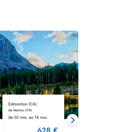
Edmonton 
(CA)
Edmonton 
(CA)
de Nantes 
(FR)
de Marseille 
(FR)
de
02 nov.
au
14 nov.
de
26 août
au
13 sept.
628 €
630 €