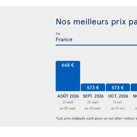
Nos meilleurs prix p
De
668 €
573 €
573 €
AOÛT 2026
SEPT. 2026
OCT. 2026
N
31 août
22 sept.
13 oct.
au 08 sept.
au 28 sept.
au 19 oct.
a
*Les prix indiqués sont pour un vol aller-retour e