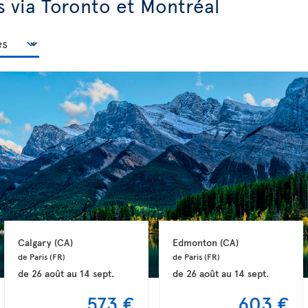
s via Toronto et Montréal
Calgary 
(CA)
Edmonton 
(CA)
de Paris 
(FR)
de Paris 
(FR)
de
26 août
au
14 sept.
de
26 août
au
14 sept.
573 €
603 €