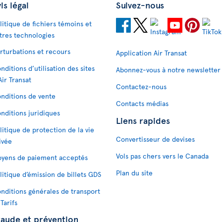
is légal
Suivez-nous
litique de fichiers témoins et
tres technologies
rturbations et recours
Application Air Transat
nditions d’utilisation des sites
Abonnez-vous à notre newsletter
Air Transat
Contactez-nous
nditions de vente
Contacts médias
nditions juridiques
Liens rapides
litique de protection de la vie
Convertisseur de devises
ivée
Vols pas chers vers le Canada
yens de paiement acceptés
Plan du site
litique d’émission de billets GDS
nditions générales de transport
 Tarifs
raude et prévention