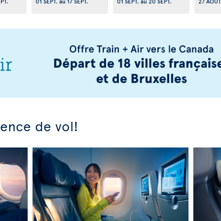
EPT.
01 SEPT.
au
17 SEPT.
01 SEPT.
au
20 SEPT.
27 AOÛT
ience de vol!