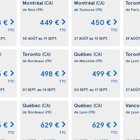
Montréal
Montréal
Toron
(CA)
(CA)
de Nice
(FR)
de Toulouse
(FR)
de Pari
 €
449 €
450 €
TTC
TTC
TTC
EPT.
30 AOÛT
au
19 SEPT.
27 AOÛT
au
13 SEPT.
29 AOÛT
Toronto
Québec
Toron
)
(CA)
(CA)
de Bordeaux
(FR)
de Marseille
(FR)
de Lyon
5 €
498 €
499 €
TTC
TTC
TTC
EPT.
01 SEPT.
au
14 SEPT.
04 SEPT.
au
17 SEPT.
27 AOÛT
Québec
Québec
Vanco
(CA)
(CA)
de Bordeaux
(FR)
de Lyon
(FR)
de Lyon
3 €
629 €
629 €
TTC
TTC
TTC