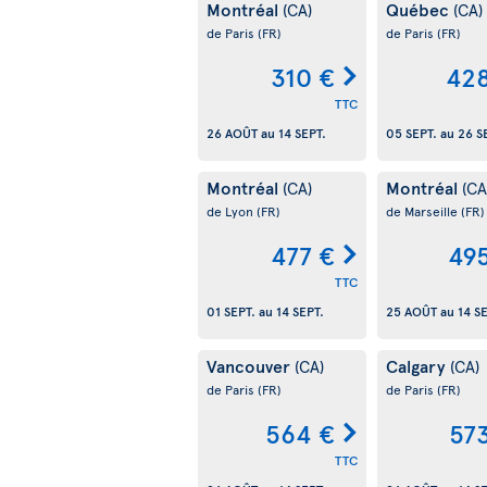
Montréal
Québec
(CA)
(CA)
de Paris
(FR)
de Paris
(FR)
310 €
428
TTC
26 AOÛT
au
14 SEPT.
05 SEPT.
au
26 S
Montréal
Montréal
(CA)
(CA
de Lyon
(FR)
de Marseille
(FR)
477 €
49
TTC
01 SEPT.
au
14 SEPT.
25 AOÛT
au
14 S
Vancouver
Calgary
(CA)
(CA)
de Paris
(FR)
de Paris
(FR)
564 €
57
TTC