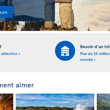
eurs
?
Besoin d'un hô
 sélection
Plus de 35 millio
monde
ment aimer