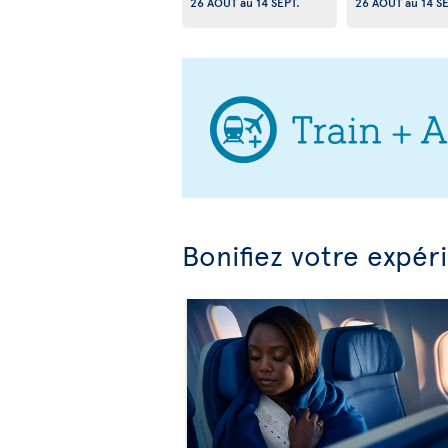
26 AOÛT
au
14 SEPT.
26 AOÛT
au
14 S
Bonifiez votre expér