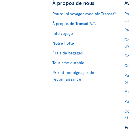
À propos de nous
Av
Pourquoi voyager avec Air Transat?
Po
au
À propos de Transat A.T.
Pe
Info voyage
Co
Notre flotte
d'
Frais de bagages
Co
Tourisme durable
Co
Prix et témoignages de
Po
reconnaissance
pr
Mo
Po
Co
et
F