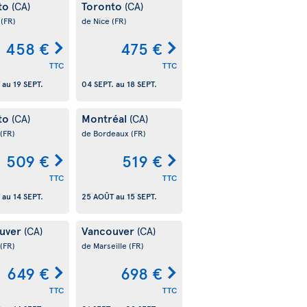
to
Toronto
(CA)
(CA)
s
(FR)
de Nice
(FR)
458 €
475 €
TTC
TTC
au
19 SEPT.
04 SEPT.
au
18 SEPT.
to
Montréal
(CA)
(CA)
(FR)
de Bordeaux
(FR)
509 €
519 €
TTC
TTC
au
14 SEPT.
25 AOÛT
au
15 SEPT.
uver
Vancouver
(CA)
(CA)
(FR)
de Marseille
(FR)
649 €
698 €
TTC
TTC