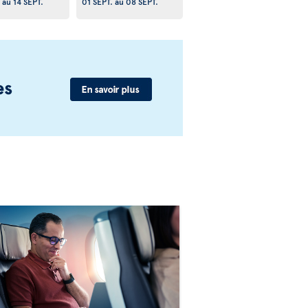
au
14 SEPT.
01 SEPT.
au
08 SEPT.