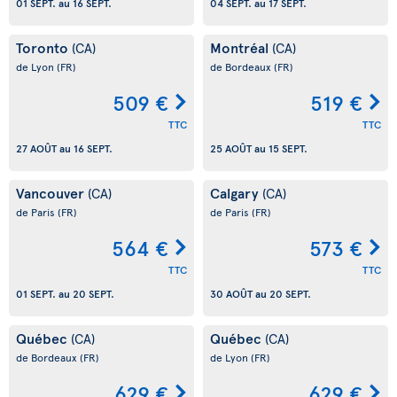
01 SEPT.
au
16 SEPT.
04 SEPT.
au
17 SEPT.
Toronto
Montréal
(CA)
(CA)
de Lyon
(FR)
de Bordeaux
(FR)
509 €
519 €
TTC
TTC
27 AOÛT
au
16 SEPT.
25 AOÛT
au
15 SEPT.
Vancouver
Calgary
(CA)
(CA)
de Paris
(FR)
de Paris
(FR)
564 €
573 €
TTC
TTC
01 SEPT.
au
20 SEPT.
30 AOÛT
au
20 SEPT.
Québec
Québec
(CA)
(CA)
de Bordeaux
(FR)
de Lyon
(FR)
629 €
629 €