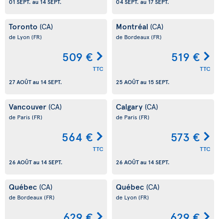
01 SEPT.
au
14 SEPT.
04 SEPT.
au
17 SEPT.
Toronto
Montréal
(CA)
(CA)
de Lyon
(FR)
de Bordeaux
(FR)
509 €
519 €
TTC
TTC
27 AOÛT
au
14 SEPT.
25 AOÛT
au
15 SEPT.
Vancouver
Calgary
(CA)
(CA)
de Paris
(FR)
de Paris
(FR)
564 €
573 €
TTC
TTC
26 AOÛT
au
14 SEPT.
26 AOÛT
au
14 SEPT.
Québec
Québec
(CA)
(CA)
de Bordeaux
(FR)
de Lyon
(FR)
629 €
629 €