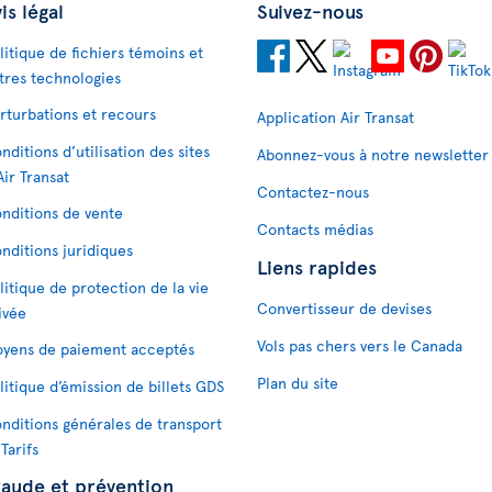
is légal
Suivez-nous
litique de fichiers témoins et
tres technologies
rturbations et recours
Application Air Transat
nditions d’utilisation des sites
Abonnez-vous à notre newsletter
Air Transat
Contactez-nous
nditions de vente
Contacts médias
nditions juridiques
Liens rapides
litique de protection de la vie
Convertisseur de devises
ivée
Vols pas chers vers le Canada
yens de paiement acceptés
Plan du site
litique d’émission de billets GDS
nditions générales de transport
 Tarifs
raude et prévention