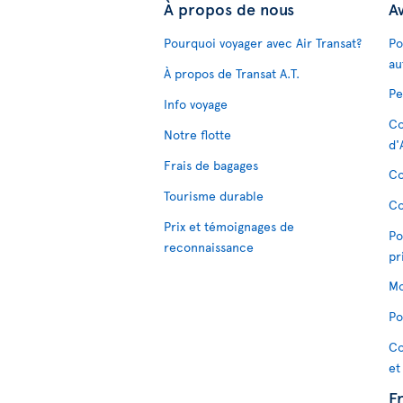
À propos de nous
Av
Pourquoi voyager avec Air Transat?
Po
au
À propos de Transat A.T.
Pe
Info voyage
Co
Notre flotte
d'
Frais de bagages
Co
Tourisme durable
Co
Prix et témoignages de
Po
reconnaissance
pr
Mo
Po
Co
et
F