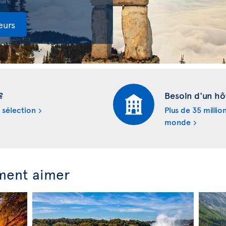
eurs
?
Besoin d'un hô
 sélection
Plus de 35 millio
monde
ment aimer