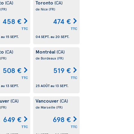
to
Toronto
(CA)
(CA)
s
(FR)
de Nice
(FR)
458 €
474 €
TTC
TTC
au
15 SEPT.
04 SEPT.
au
20 SEPT.
to
Montréal
(CA)
(CA)
(FR)
de Bordeaux
(FR)
508 €
519 €
TTC
TTC
au
13 SEPT.
25 AOÛT
au
13 SEPT.
uver
Vancouver
(CA)
(CA)
(FR)
de Marseille
(FR)
649 €
698 €
TTC
TTC