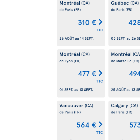
Montréal
Québec
(CA)
(CA)
de Paris
(FR)
de Paris
(FR)
310 €
428
TTC
26 AOÛT
au
14 SEPT.
05 SEPT.
au
26 S
Montréal
Montréal
(CA)
(CA
de Lyon
(FR)
de Marseille
(FR)
477 €
49
TTC
01 SEPT.
au
13 SEPT.
25 AOÛT
au
13 S
Vancouver
Calgary
(CA)
(CA)
de Paris
(FR)
de Paris
(FR)
564 €
57
TTC