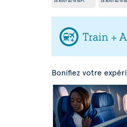
26 AOÛT
au
14 SEPT.
26 AOÛT
au
14 S
Bonifiez votre expér