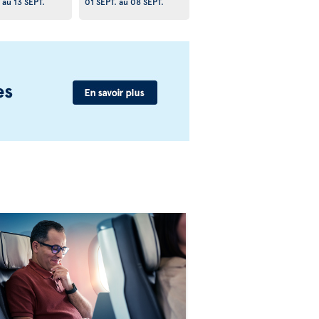
au
13 SEPT.
01 SEPT.
au
08 SEPT.