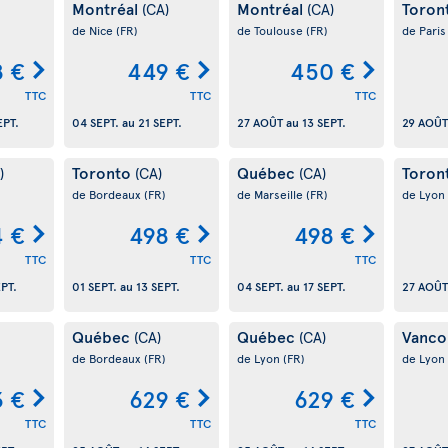
Montréal
Montréal
Toron
(CA)
(CA)
de Nice
(FR)
de Toulouse
(FR)
de Pari
 €
449 €
450 €
TTC
TTC
TTC
EPT.
04 SEPT.
au
21 SEPT.
27 AOÛT
au
13 SEPT.
29 AOÛT
Toronto
Québec
Toron
)
(CA)
(CA)
de Bordeaux
(FR)
de Marseille
(FR)
de Lyon
4 €
498 €
498 €
TTC
TTC
TTC
EPT.
01 SEPT.
au
13 SEPT.
04 SEPT.
au
17 SEPT.
27 AOÛT
Québec
Québec
Vanco
(CA)
(CA)
de Bordeaux
(FR)
de Lyon
(FR)
de Lyon
3 €
629 €
629 €
TTC
TTC
TTC