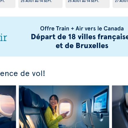
EPT.
25 AOÛT
au
14 SEPT.
25 AOÛT
au
14 SEPT.
27 AOÛT
ience de vol!