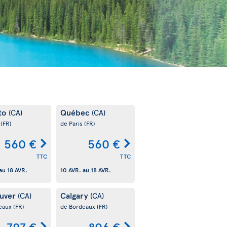
to
Québec
(CA)
(CA)
s
(FR)
de Paris
(FR)
560 €
560 €
TTC
TTC
au
18 AVR.
10 AVR.
au
18 AVR.
uver
Calgary
(CA)
(CA)
eaux
(FR)
de Bordeaux
(FR)
797 €
806 €