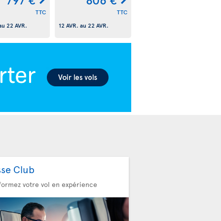
TTC
TTC
au
22 AVR.
12 AVR.
au
22 AVR.
sse Club
formez votre vol en expérience