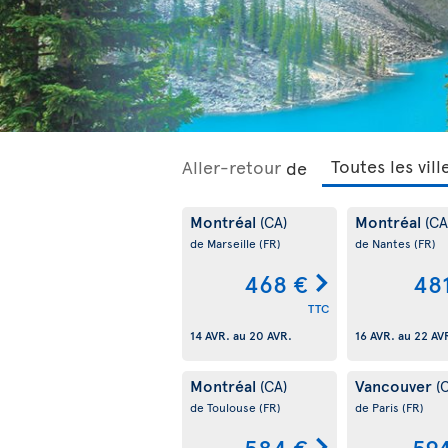
Aller-retour
de
Montréal
Montréal
(CA)
(CA
de Marseille
(FR)
de Nantes
(FR)
468 €
48
TTC
14 AVR.
au
20 AVR.
16 AVR.
au
22 AV
Montréal
Vancouver
(CA)
(
de Toulouse
(FR)
de Paris
(FR)
584 €
59