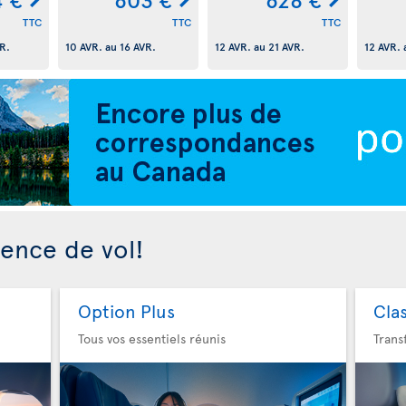
TTC
TTC
TTC
R.
10 AVR.
au
16 AVR.
12 AVR.
au
21 AVR.
12 AVR.
ience de vol!
Option Plus
Cla
Tous vos essentiels réunis
Trans