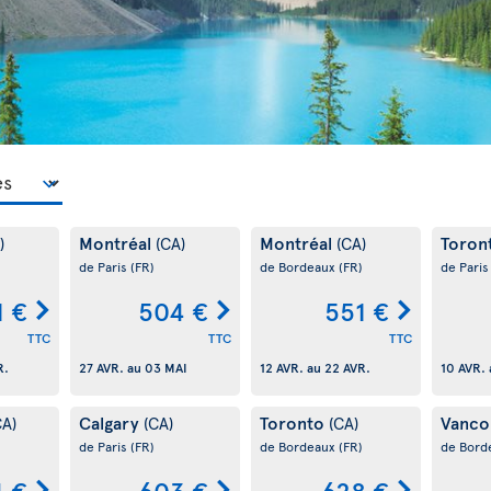
Montréal
Montréal
Toron
)
(CA)
(CA)
de Paris
(FR)
de Bordeaux
(FR)
de Pari
1 €
504 €
551 €
TTC
TTC
TTC
R.
27 AVR.
au
03 MAI
12 AVR.
au
22 AVR.
10 AVR.
Calgary
Toronto
Vanco
CA)
(CA)
(CA)
de Paris
(FR)
de Bordeaux
(FR)
de Bord
4 €
603 €
628 €