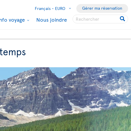
Gérer ma réservation
Français -
EURO
Info voyage
Nous joindre
ntemps