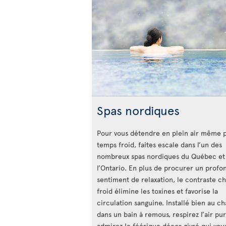
Spas nordiques
Pour vous détendre en plein air même 
temps froid, faites escale dans l’un des
nombreux spas nordiques du Québec et
l’Ontario. En plus de procurer un profo
sentiment de relaxation, le contraste c
froid élimine les toxines et favorise la
circulation sanguine. Installé bien au c
dans un bain à remous, respirez l’air pur
admirez le féérique décor givré qui vou