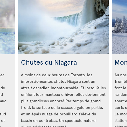
Chutes du Niagara
Mon
par
À moins de deux heures de Toronto, les
Au nor
impressionnantes chutes Niagara sont un
Trembl
 de
attrait canadien incontournable. Et lorsqu’elles
font l
nd
enfilent leur manteau d’hiver, elles deviennent
randon
haud-
plus grandioses encore! Par temps de grand
aperce
froid, la surface de la cascade gèle en partie,
cerfs 
haud
et un épais nuage de brouillard s’élève du
Le mon
 et
bassin en contrebas. Un spectacle naturel
station
s
d’une saisissante beauté!
piétonn