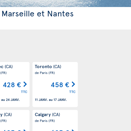
 Marseille et Nantes
ec
Toronto
(CA)
(CA)
s
(FR)
de Paris
(FR)
428 €
458 €
TTC
TTC
.
au
24 JANV.
11 JANV.
au
17 JANV.
ry
Calgary
(CA)
(CA)
s
(FR)
de Paris
(FR)