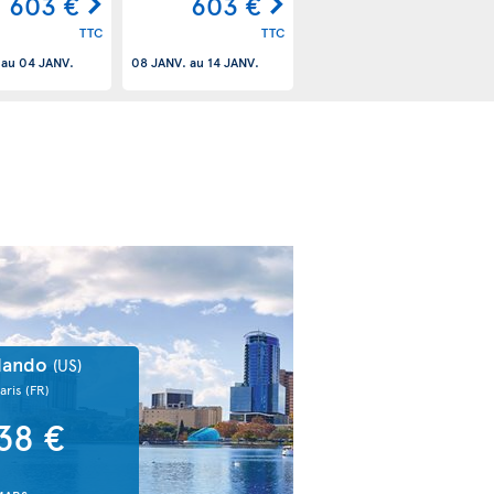
603 €
603 €
TTC
TTC
au
04 JANV.
08 JANV.
au
14 JANV.
lando
(US)
aris
(FR)
38 €