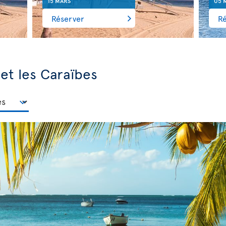
15 MARS
05 
Réserver
R
 et les Caraïbes