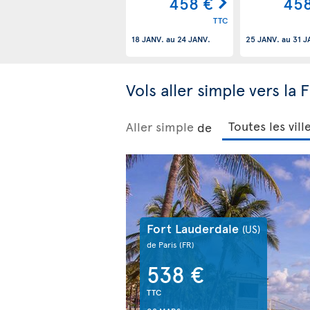
458 €
458
TTC
18 JANV.
au
24 JANV.
25 JANV.
au
31 J
Vols aller simple vers la 
Aller simple
de
Fort Lauderdale
(US)
de Paris
(FR)
538 €
TTC