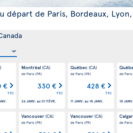
u départ de Paris, Bordeaux, Lyon,
 Canada
Montréal
Québec
Québ
)
(CA)
(CA)
de Paris
(FR)
de Paris
(FR)
de Pari
 €
330 €
428 €
TTC
TTC
TTC
ANV.
26 JANV.
au
01 FÉVR.
11 JANV.
au
18 JANV.
18 JANV
Vancouver
Vancouver
Calga
(CA)
(CA)
de Paris
(FR)
de Paris
(FR)
de Pari