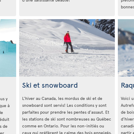
bonnes
Ski et snowboard
Raq
L’hiver au Canada, les mordus de ski et de
Voici u
ous y
snowboard sont servis! Les conditions y sont
Autrefo
que à
parfaites pour prendre les pentes d’assaut. Et
de boi
de
les stations de ski sont nombreuses au Québec
d’hiver
éduit
comme en Ontario. Pour les non-initiés ou
canadi
s de
ceux qui préfèrent le calme des bois enneigés,
partir
ter