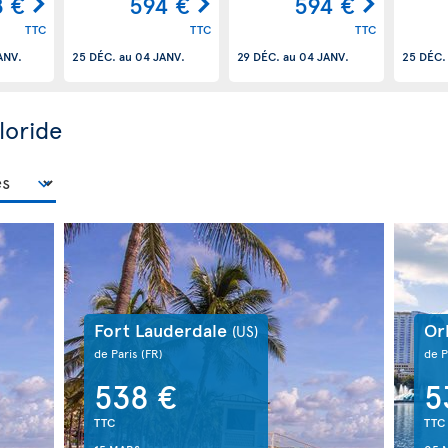
 €
594 €
594 €
TTC
TTC
TTC
ANV.
25 DÉC.
au
04 JANV.
29 DÉC.
au
04 JANV.
25 DÉC.
Floride
Fort Lauderdale
Or
(US)
de Paris
(FR)
de P
538 €
5
TTC
TTC