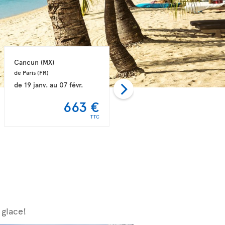
Cancun 
(MX)
Punta Cana 
(DO)
de Paris 
(FR)
de Lyon 
(FR)
de
19 janv.
au
07 févr.
de
10 janv.
au
23 janv.
663 €
673 €
TTC
TTC
 glace!