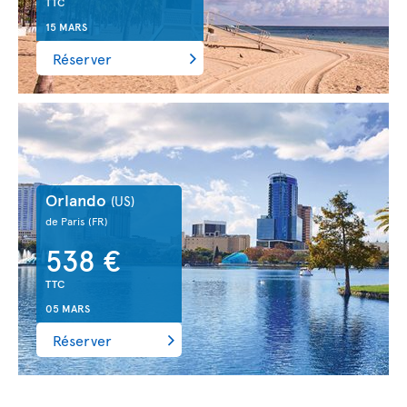
TTC
15 MARS
Réserver
Orlando
(US)
de Paris
(FR)
538 €
TTC
05 MARS
Réserver