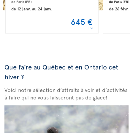
de Paris 
(FR)
de Paris 
(FR)
de
12 janv.
au
24 janv.
de
26 févr.
a
645 €
TTC
Que faire au Québec et en Ontario cet
hiver ?
Voici notre sélection d’attraits à voir et d’activités
à faire qui ne vous laisseront pas de glace!