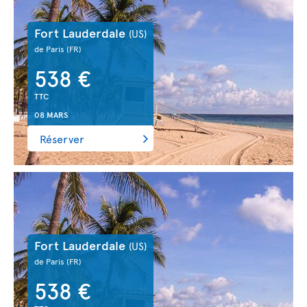
Fort Lauderdale
(US)
de Paris
(FR)
538 €
TTC
08 MARS
Réserver
Fort Lauderdale
(US)
de Paris
(FR)
538 €