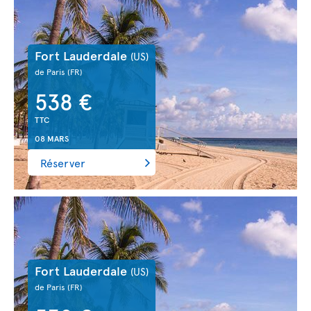
Fort Lauderdale
(US)
de Paris
(FR)
538 €
TTC
08 MARS
Réserver
Fort Lauderdale
(US)
de Paris
(FR)