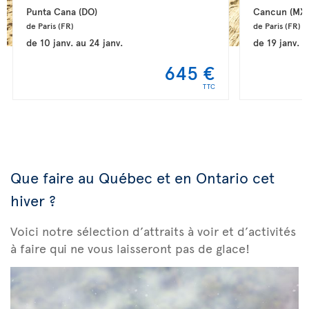
Punta Cana 
(DO)
Cancun 
(MX)
de Paris 
(FR)
de Paris 
(FR)
de
10 janv.
au
24 janv.
de
19 janv.
a
645 €
TTC
Que faire au Québec et en Ontario cet
hiver ?
Voici notre sélection d’attraits à voir et d’activités
à faire qui ne vous laisseront pas de glace!