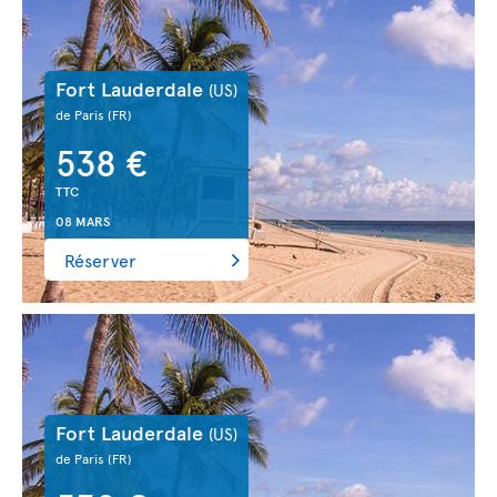
Fort Lauderdale
(US)
de Paris
(FR)
538 €
TTC
08 MARS
Réserver
Fort Lauderdale
(US)
de Paris
(FR)