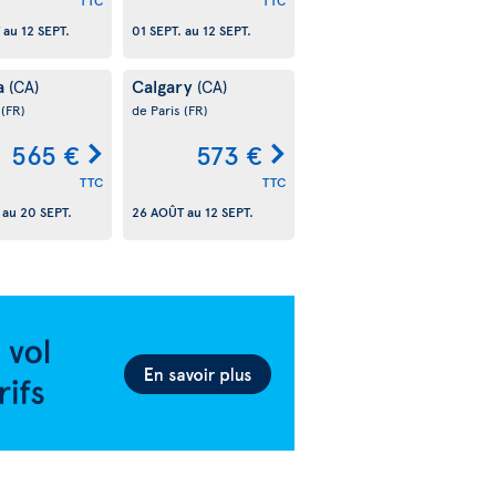
TTC
TTC
au
12 SEPT.
01 SEPT.
au
12 SEPT.
a
Calgary
(CA)
(CA)
s
(FR)
de Paris
(FR)
565 €
573 €
TTC
TTC
au
20 SEPT.
26 AOÛT
au
12 SEPT.