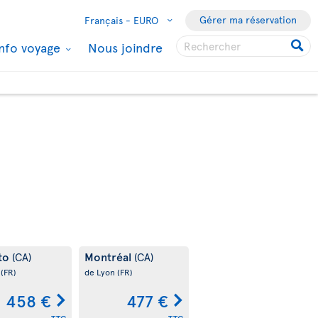
Gérer ma réservation
Français -
EURO
Info voyage
Nous joindre
to
Montréal
(CA)
(CA)
s
(FR)
de Lyon
(FR)
458 €
477 €