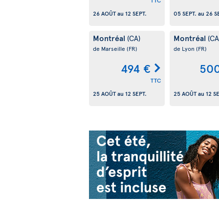
TTC
26 AOÛT
au
12 SEPT.
05 SEPT.
au
26 S
Montréal
Montréal
(CA)
(CA
de Marseille
(FR)
de Lyon
(FR)
494 €
500
TTC
25 AOÛT
au
12 SEPT.
25 AOÛT
au
12 S