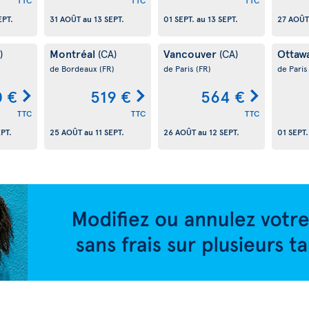
TTC
TTC
TTC
EPT.
31 AOÛT
au
13 SEPT.
01 SEPT.
au
13 SEPT.
27 AOÛT
Montréal
Vancouver
Ottaw
)
(CA)
(CA)
de Bordeaux
(FR)
de Paris
(FR)
de Pari
 €
519 €
564 €
TTC
TTC
TTC
EPT.
25 AOÛT
au
11 SEPT.
26 AOÛT
au
12 SEPT.
01 SEPT.