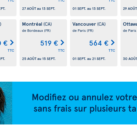
TTC
TTC
TTC
EPT.
27 AOÛT
au
13 SEPT.
01 SEPT.
au
13 SEPT.
29 AOÛT
Montréal
Vancouver
Ottaw
)
(CA)
(CA)
de Bordeaux
(FR)
de Paris
(FR)
de Pari
 €
519 €
564 €
TTC
TTC
TTC
EPT.
25 AOÛT
au
15 SEPT.
01 SEPT.
au
21 SEPT.
30 AOÛ