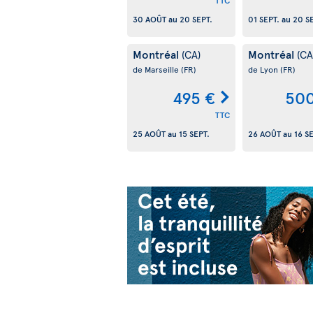
TTC
30 AOÛT
au
20 SEPT.
01 SEPT.
au
20 S
Montréal
Montréal
(CA)
(CA
de Marseille
(FR)
de Lyon
(FR)
495 €
500
TTC
25 AOÛT
au
15 SEPT.
26 AOÛT
au
16 S