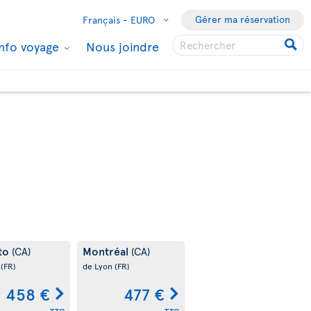
Gérer ma réservation
Français -
EURO
Info voyage
Nous joindre
to
Montréal
(CA)
(CA)
s
(FR)
de Lyon
(FR)
458 €
477 €