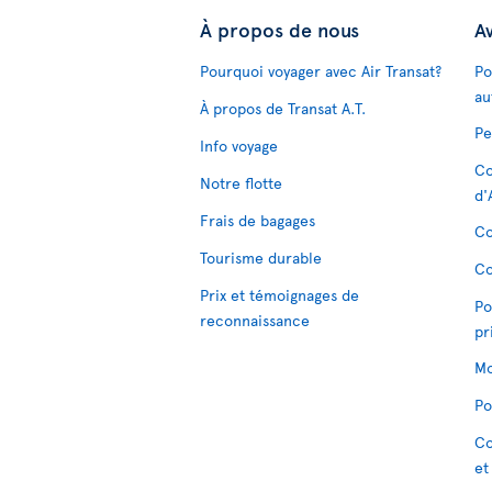
À propos de nous
Av
Pourquoi voyager avec Air Transat?
Po
au
À propos de Transat A.T.
Pe
Info voyage
Co
Notre flotte
d'
Frais de bagages
Co
Tourisme durable
Co
Prix et témoignages de
Po
reconnaissance
pr
Mo
Po
Co
et