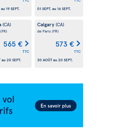
TTC
TTC
au
19 SEPT.
01 SEPT.
au
16 SEPT.
a
Calgary
(CA)
(CA)
s
(FR)
de Paris
(FR)
565 €
573 €
TTC
TTC
T
au
20 SEPT.
30 AOÛT
au
20 SEPT.