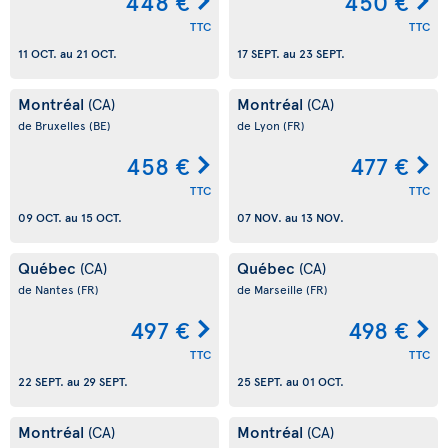
448 €
450 €
TTC
TTC
11 OCT.
au
21 OCT.
17 SEPT.
au
23 SEPT.
Montréal
Montréal
(CA)
(CA)
de Bruxelles
(BE)
de Lyon
(FR)
458 €
477 €
TTC
TTC
09 OCT.
au
15 OCT.
07 NOV.
au
13 NOV.
Québec
Québec
(CA)
(CA)
de Nantes
(FR)
de Marseille
(FR)
497 €
498 €
TTC
TTC
22 SEPT.
au
29 SEPT.
25 SEPT.
au
01 OCT.
Montréal
Montréal
(CA)
(CA)