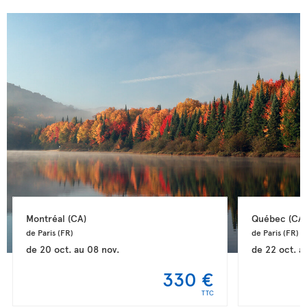
Montréal 
(CA)
Québec 
(CA)
de Paris 
(FR)
de Paris 
(FR)
de
20 oct.
au
08 nov.
de
22 oct.
a
330 €
TTC