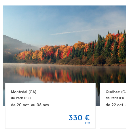
Montréal 
(CA)
Québec 
(CA)
de Paris 
(FR)
de Paris 
(FR)
de
20 oct.
au
08 nov.
de
22 oct.
a
330 €
TTC