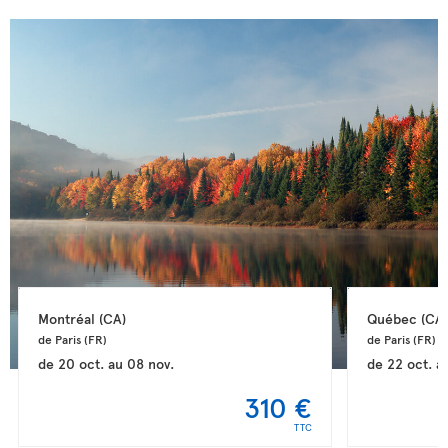
Montréal 
(CA)
Québec 
(CA)
de Paris 
(FR)
de Paris 
(FR)
de
20 oct.
au
08 nov.
de
22 oct.
a
310 €
TTC