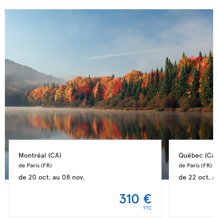
Montréal 
(CA)
Québec 
(CA)
de Paris 
(FR)
de Paris 
(FR)
de
20 oct.
au
08 nov.
de
22 oct.
a
310 €
TTC