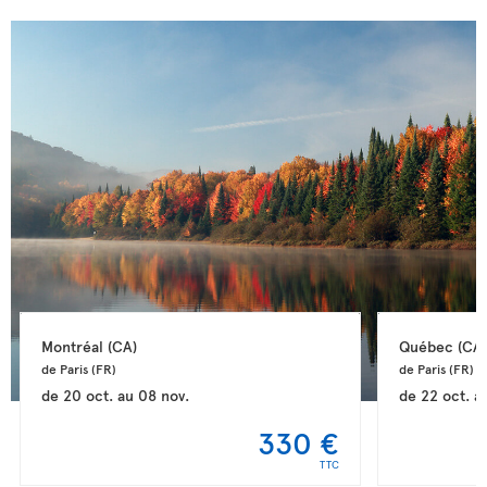
Montréal 
(CA)
Québec 
(CA)
de Paris 
(FR)
de Paris 
(FR)
de
20 oct.
au
08 nov.
de
22 oct.
a
330 €
TTC