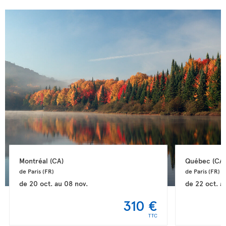
Montréal 
(CA)
Québec 
(CA)
de Paris 
(FR)
de Paris 
(FR)
de
20 oct.
au
08 nov.
de
22 oct.
a
310 €
TTC