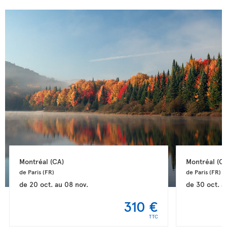
Montréal 
(CA)
Montréal 
(CA
de Paris 
(FR)
de Paris 
(FR)
de
20 oct.
au
08 nov.
de
30 oct.
a
310 €
TTC