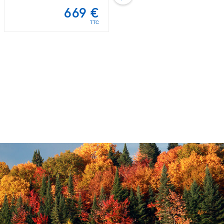
669 €
678 €
TTC
TTC