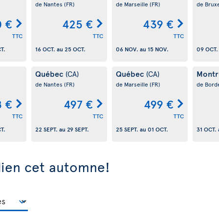
de Nantes
(FR)
de Marseille
(FR)
de Brux
0 €
425 €
439 €
TTC
TTC
TTC
T.
16 OCT.
au
25 OCT.
06 NOV.
au
15 NOV.
09 OCT.
Québec
Québec
Montr
(CA)
(CA)
de Nantes
(FR)
de Marseille
(FR)
de Bord
 €
497 €
499 €
TTC
TTC
TTC
T.
22 SEPT.
au
29 SEPT.
25 SEPT.
au
01 OCT.
31 OCT.
dien cet automne!