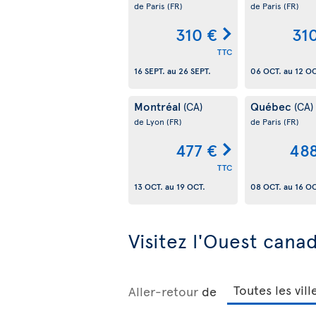
de Paris
(FR)
de Paris
(FR)
310 €
31
TTC
16 SEPT.
au
26 SEPT.
06 OCT.
au
12 OC
Montréal
Québec
(CA)
(CA)
de Lyon
(FR)
de Paris
(FR)
477 €
488
TTC
13 OCT.
au
19 OCT.
08 OCT.
au
16 OC
Visitez l'Ouest cana
Aller-retour
de