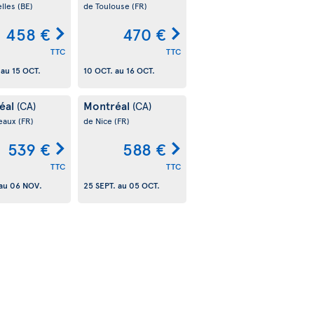
elles
(BE)
de Toulouse
(FR)
458 €
470 €
TTC
TTC
au
15 OCT.
10 OCT.
au
16 OCT.
éal
Montréal
(CA)
(CA)
eaux
(FR)
de Nice
(FR)
539 €
588 €
TTC
TTC
au
06 NOV.
25 SEPT.
au
05 OCT.