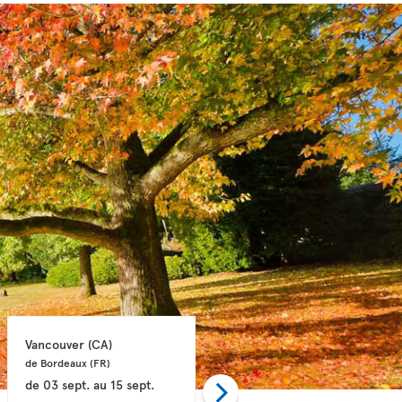
Vancouver 
(CA)
Calgary 
(CA)
de Bordeaux 
(FR)
de Bordeaux 
(FR)
de
03 sept.
au
15 sept.
de
03 sept.
au
15 sept.