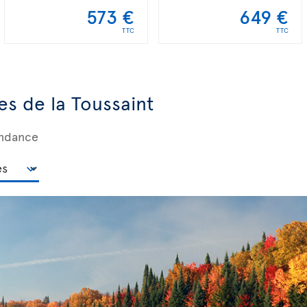
573 €
649 €
TTC
TTC
es de la Toussaint
ondance