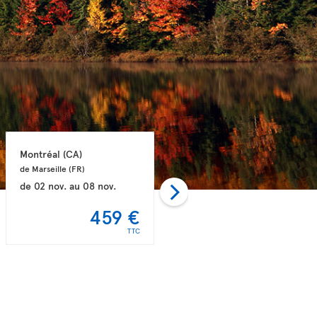
Montréal 
(CA)
Montréal 
(CA)
de Marseille 
(FR)
de Lyon 
(FR)
de
02 nov.
au
08 nov.
de
23 oct.
au
13 nov.
459 €
477 €
TTC
TTC