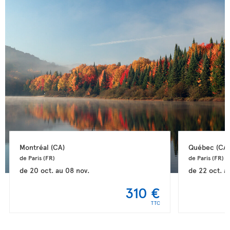
Montréal 
(CA)
Québec 
(CA)
de Paris 
(FR)
de Paris 
(FR)
de
20 oct.
au
08 nov.
de
22 oct.
a
310 €
TTC