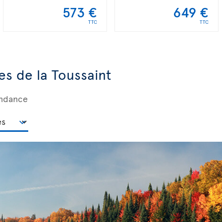
573 €
649 €
TTC
TTC
es de la Toussaint
ondance