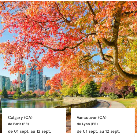
Calgary 
(CA)
Vancouver 
(CA)
de Paris 
(FR)
de Lyon 
(FR)
de
01 sept.
au
12 sept.
de
01 sept.
au
12 sept.