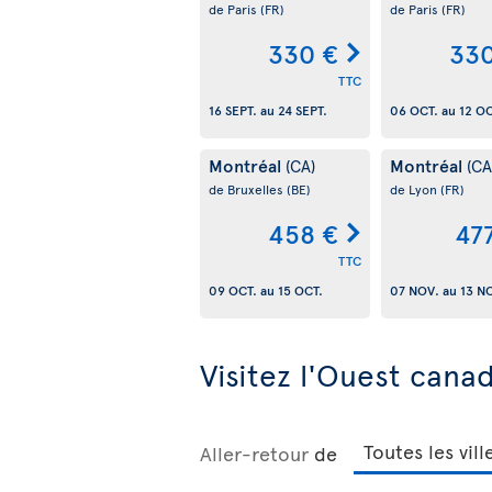
de Paris
(FR)
de Paris
(FR)
330 €
330
TTC
16 SEPT.
au
24 SEPT.
06 OCT.
au
12 OC
Montréal
Montréal
(CA)
(CA
de Bruxelles
(BE)
de Lyon
(FR)
458 €
47
TTC
09 OCT.
au
15 OCT.
07 NOV.
au
13 N
Visitez l'Ouest cana
Aller-retour
de