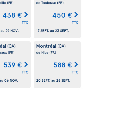
ille
(FR)
de Toulouse
(FR)
438 €
450 €
TTC
TTC
au
29 NOV.
17 SEPT.
au
23 SEPT.
éal
Montréal
(CA)
(CA)
eaux
(FR)
de Nice
(FR)
539 €
588 €
TTC
TTC
au
06 NOV.
20 SEPT.
au
26 SEPT.