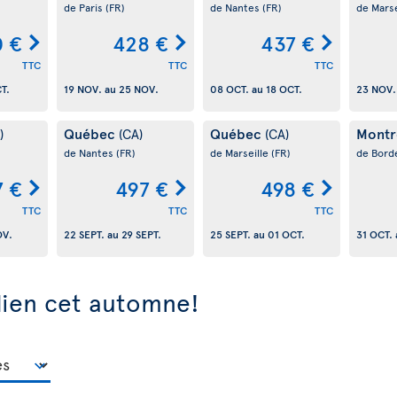
de Paris
(FR)
de Nantes
(FR)
de Marse
 €
428 €
437 €
TTC
TTC
TTC
T.
19 NOV.
au
25 NOV.
08 OCT.
au
18 OCT.
23 NOV.
Québec
Québec
Montr
)
(CA)
(CA)
de Nantes
(FR)
de Marseille
(FR)
de Bord
7 €
497 €
498 €
TTC
TTC
TTC
OV.
22 SEPT.
au
29 SEPT.
25 SEPT.
au
01 OCT.
31 OCT.
dien cet automne!