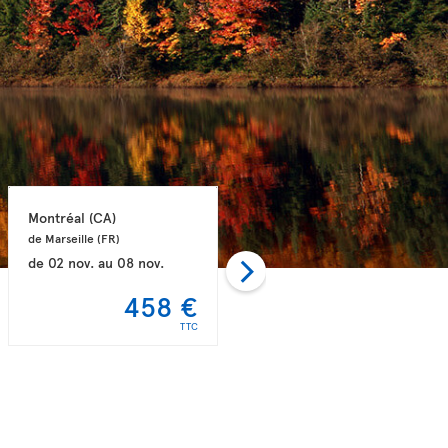
Montréal 
(CA)
Montréal 
(CA)
de Marseille 
(FR)
de Lyon 
(FR)
de
02 nov.
au
08 nov.
de
22 oct.
au
06 nov.
458 €
477 €
TTC
TTC