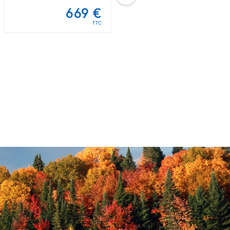
669 €
678 €
TTC
TTC