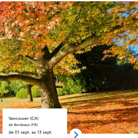
Vancouver 
(CA)
Calgary 
(CA)
de Bordeaux 
(FR)
de Bordeaux 
(FR)
de
01 sept.
au
13 sept.
de
01 sept.
au
11 sept.