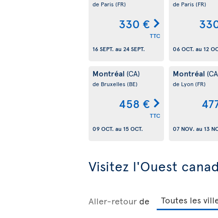
de Paris
(FR)
de Paris
(FR)
330 €
330
TTC
16 SEPT.
au
24 SEPT.
06 OCT.
au
12 OC
Montréal
Montréal
(CA)
(CA
de Bruxelles
(BE)
de Lyon
(FR)
458 €
47
TTC
09 OCT.
au
15 OCT.
07 NOV.
au
13 N
Visitez l'Ouest cana
Aller-retour
de