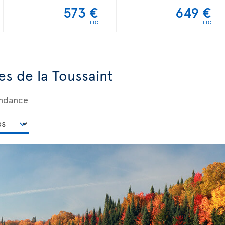
573 €
649 €
TTC
TTC
es de la Toussaint
ondance