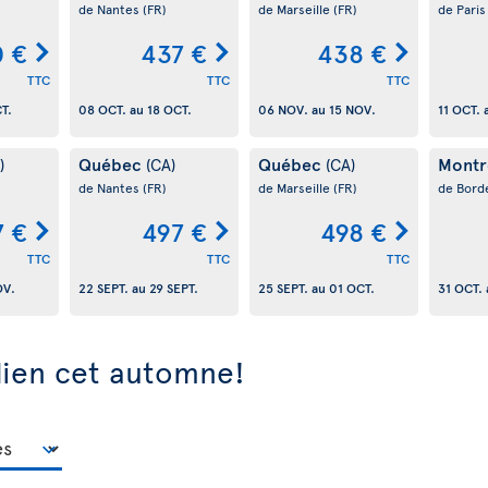
de Nantes
(FR)
de Marseille
(FR)
de Pari
 €
437 €
438 €
TTC
TTC
TTC
T.
08 OCT.
au
18 OCT.
06 NOV.
au
15 NOV.
11 OCT.
Québec
Québec
Montr
)
(CA)
(CA)
de Nantes
(FR)
de Marseille
(FR)
de Bord
7 €
497 €
498 €
TTC
TTC
TTC
OV.
22 SEPT.
au
29 SEPT.
25 SEPT.
au
01 OCT.
31 OCT.
dien cet automne!