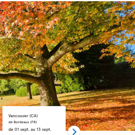
Vancouver 
(CA)
Calgary 
(CA)
de Bordeaux 
(FR)
de Bordeaux 
(FR)
de
01 sept.
au
13 sept.
de
01 sept.
au
11 sept.