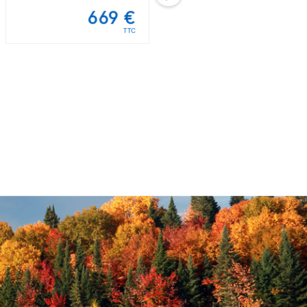
669 €
678 €
TTC
TTC