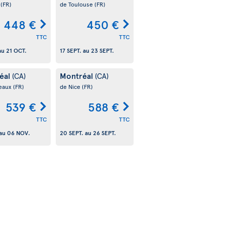
s
(FR)
de Toulouse
(FR)
448 €
450 €
TTC
TTC
au
21 OCT.
17 SEPT.
au
23 SEPT.
éal
Montréal
(CA)
(CA)
eaux
(FR)
de Nice
(FR)
539 €
588 €
TTC
TTC
au
06 NOV.
20 SEPT.
au
26 SEPT.