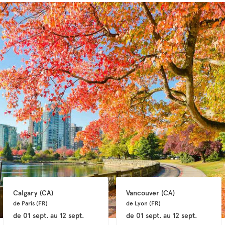
Calgary 
(CA)
Vancouver 
(CA)
de Paris 
(FR)
de Lyon 
(FR)
de
01 sept.
au
12 sept.
de
01 sept.
au
12 sept.