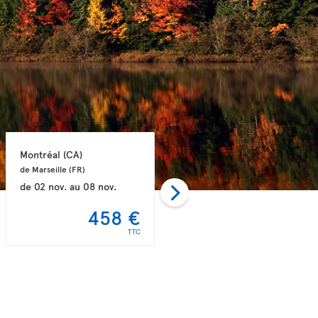
Montréal 
(CA)
Montréal 
(CA)
de Marseille 
(FR)
de Lyon 
(FR)
de
02 nov.
au
08 nov.
de
22 oct.
au
06 nov.
458 €
477 €
TTC
TTC