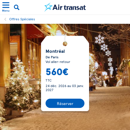
Menu
Offres Spéciales
Montréal
De Paris
Vol aller-retour
560€
TTC
24 déc. 2026
au
03 janv.
2027
Réserver