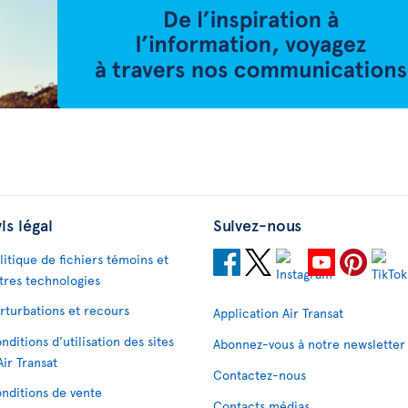
is légal
Suivez-nous
litique de fichiers témoins et
tres technologies
rturbations et recours
Application Air Transat
nditions d’utilisation des sites
Abonnez-vous à notre newsletter
Air Transat
Contactez-nous
nditions de vente
Contacts médias