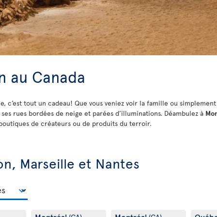
An au Canada
e, c’est tout un cadeau! Que vous veniez voir la famille ou simplement
c ses rues bordées de neige et parées d’illuminations. Déambulez à
Mon
 boutiques de créateurs ou de produits du terroir.
on, Marseille et Nantes
Montréal
Montréal
Québ
(CA)
(CA)