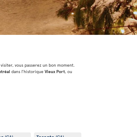
 visiter, vous passerez un bon moment.
tréal
dans l’historique
Vieux Port
, ou
ec
Toronto
(CA)
(CA)