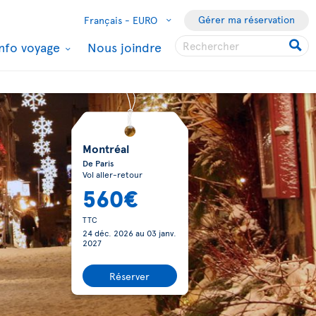
Gérer ma réservation
Français -
EURO
Info voyage
Nous joindre
Montréal
De Paris
Vol aller-retour
560€
TTC
24 déc. 2026
au
03 janv.
2027
Réserver