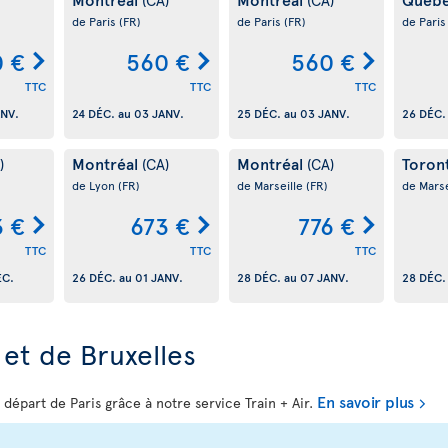
de Paris
(FR)
de Paris
(FR)
de Pari
 €
560 €
560 €
TTC
TTC
TTC
ANV.
24 DÉC.
au
03 JANV.
25 DÉC.
au
03 JANV.
26 DÉC.
Montréal
Montréal
Toron
)
(CA)
(CA)
de Lyon
(FR)
de Marseille
(FR)
de Marse
3 €
673 €
776 €
TTC
TTC
TTC
ÉC.
26 DÉC.
au
01 JANV.
28 DÉC.
au
07 JANV.
28 DÉC.
et de Bruxelles
En savoir plus
départ de Paris grâce à notre service Train + Air.