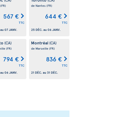
s
(FR)
de Nantes
(FR)
567 €
644 €
TTC
TTC
au
07 JANV.
25 DÉC.
au
06 JANV.
to
Montréal
(CA)
(CA)
ille
(FR)
de Marseille
(FR)
794 €
836 €
TTC
TTC
au
06 JANV.
21 DÉC.
au
31 DÉC.