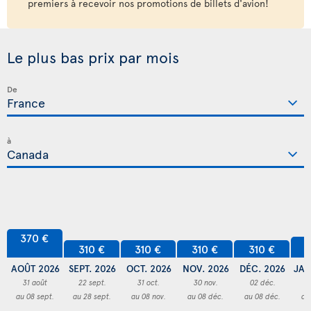
premiers à recevoir nos promotions de billets d'avion!
Le plus bas prix par mois
De
à
370 €
3
310 €
310 €
310 €
310 €
AOÛT 2026
SEPT. 2026
OCT. 2026
NOV. 2026
DÉC. 2026
JAN
31 août
22 sept.
31 oct.
30 nov.
02 déc.
3
au 08 sept.
au 28 sept.
au 08 nov.
au 08 déc.
au 08 déc.
au