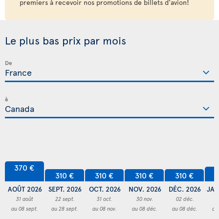
premiers à recevoir nos promotions de billets d'avion!
Le plus bas prix par mois
De
à
370 €
3
310 €
310 €
310 €
310 €
AOÛT 2026
SEPT. 2026
OCT. 2026
NOV. 2026
DÉC. 2026
JAN
31 août
22 sept.
31 oct.
30 nov.
02 déc.
3
au 08 sept.
au 28 sept.
au 08 nov.
au 08 déc.
au 08 déc.
au