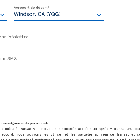
Aéroport de départ*
par infolettre
 par SMS
s renseignements personnels
stinées à Transat A.T. inc., et ses sociétés affiliées (ci-après « Transat »), po
 accord, nous pouvons les utiliser et les partager au sein de Transat et ses
 ou vous inviter à participer à des concours ou des sondages pour améliorer no