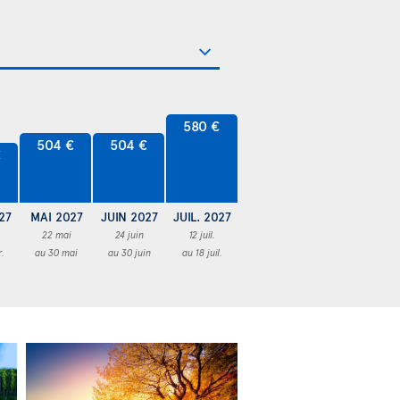
580 €
504 €
504 €
€
27
MAI 2027
JUIN 2027
JUIL. 2027
22 mai
24 juin
12 juil.
r.
au 30 mai
au 30 juin
au 18 juil.