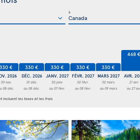
à
468 
330 €
330 €
330 €
330 €
330 €
OV. 2026
DÉC. 2026
JANV. 2027
FÉVR. 2027
MARS 2027
AVR. 20
30 nov.
01 déc.
30 janv.
02 févr.
02 mars
21 avr.
u 08 déc.
au 08 déc.
au 07 févr.
au 08 févr.
au 09 mars
au 27 av
t incluent les taxes et les frais