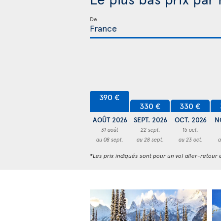
De
390 €
330 €
330 €
AOÛT 2026
SEPT. 2026
OCT. 2026
N
31 août
22 sept.
15 oct.
au 08 sept.
au 28 sept.
au 23 oct.
a
*Les prix indiqués sont pour un vol aller-retour e