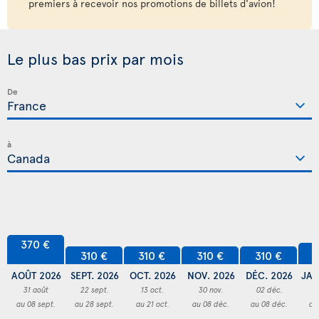
premiers à recevoir nos promotions de billets d'avion!
Le plus bas prix par mois
De
à
370 €
3
310 €
310 €
310 €
310 €
AOÛT 2026
SEPT. 2026
OCT. 2026
NOV. 2026
DÉC. 2026
JAN
31 août
22 sept.
13 oct.
30 nov.
02 déc.
3
au 08 sept.
au 28 sept.
au 21 oct.
au 08 déc.
au 08 déc.
au