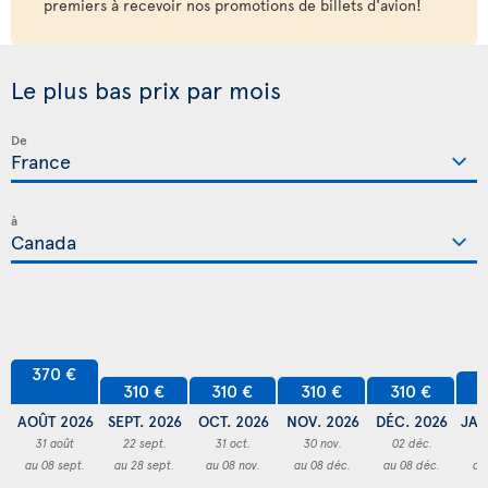
premiers à recevoir nos promotions de billets d'avion!
Le plus bas prix par mois
De
à
370 €
3
310 €
310 €
310 €
310 €
AOÛT 2026
SEPT. 2026
OCT. 2026
NOV. 2026
DÉC. 2026
JAN
31 août
22 sept.
31 oct.
30 nov.
02 déc.
3
au 08 sept.
au 28 sept.
au 08 nov.
au 08 déc.
au 08 déc.
au