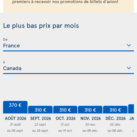
premiers à recevoir nos promotions de billets d'avion!
Le plus bas prix par mois
De
à
370 €
3
310 €
310 €
310 €
310 €
AOÛT 2026
SEPT. 2026
OCT. 2026
NOV. 2026
DÉC. 2026
JAN
31 août
22 sept.
13 oct.
30 nov.
02 déc.
3
au 08 sept.
au 28 sept.
au 19 oct.
au 08 déc.
au 08 déc.
au