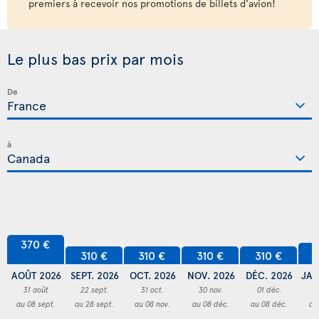
premiers à recevoir nos promotions de billets d'avion!
Le plus bas prix par mois
De
à
370 €
3
310 €
310 €
310 €
310 €
AOÛT 2026
SEPT. 2026
OCT. 2026
NOV. 2026
DÉC. 2026
JAN
31 août
22 sept.
31 oct.
30 nov.
01 déc.
3
au 08 sept.
au 28 sept.
au 08 nov.
au 08 déc.
au 08 déc.
au