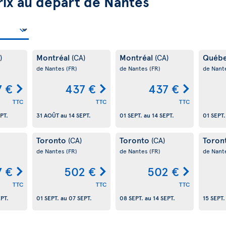
rix au départ de Nantes
Montréal
Montréal
Québ
)
(CA)
(CA)
de Nantes
(FR)
de Nantes
(FR)
de Nant
7 €
437 €
437 €
TTC
TTC
TTC
PT.
31 AOÛT
au
14 SEPT.
01 SEPT.
au
14 SEPT.
01 SEPT.
Toronto
Toronto
Toron
(CA)
(CA)
de Nantes
(FR)
de Nantes
(FR)
de Nant
7 €
502 €
502 €
TTC
TTC
TTC
EPT.
01 SEPT.
au
07 SEPT.
08 SEPT.
au
14 SEPT.
15 SEPT.