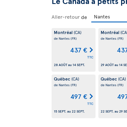
Le Canada à petits p
Aller-retour
de
Montréal
Montréal
(CA)
(CA
de Nantes
(FR)
de Nantes
(FR)
437 €
43
TTC
28 AOÛT
au
14 SEPT.
29 AOÛT
au
14 SE
Québec
Québec
(CA)
(CA)
de Nantes
(FR)
de Nantes
(FR)
497 €
49
TTC
15 SEPT.
au
22 SEPT.
22 SEPT.
au
29 S