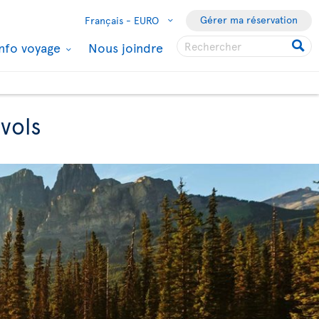
Gérer ma réservation
Français -
EURO
Info voyage
Nous joindre
vols