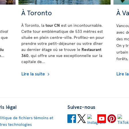
À Toronto
À V
À Toronto, la
tour CN
est un incontournable.
Vancou
tival
Cette tour emblématique de 533 mètres est
avec d
i que
située en plein centre-ville. Profitez-en pour
des mo
prendre votre petit-déjeuner ou votre dîner
On y t
du
au dernier étage où se trouve le
Restaurant
urbain
...
360
, qui offre une vue exceptionnelle sur la
forêts,
capitale de...
Lire la suite
Lire l
is légal
Suivez-nous
litique de fichiers témoins et
tres technologies