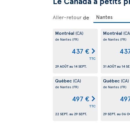
Le Canada à petits p
Aller-retour
de
Montréal
Montréal
(CA)
(CA
de Nantes
(FR)
de Nantes
(FR)
437 €
43
TTC
29 AOÛT
au
14 SEPT.
31 AOÛT
au
14 SE
Québec
Québec
(CA)
(CA)
de Nantes
(FR)
de Nantes
(FR)
497 €
49
TTC
22 SEPT.
au
29 SEPT.
29 SEPT.
au
06 O