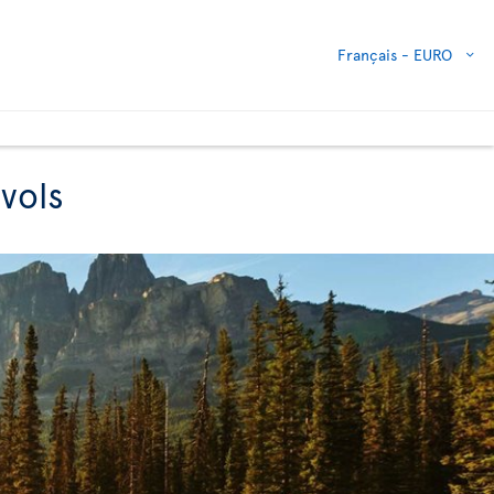
Français -
EURO
vols