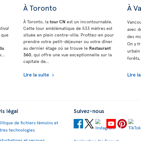
À Toronto
À V
À Toronto, la
tour CN
est un incontournable.
Vancou
tival
Cette tour emblématique de 533 mètres est
avec d
i que
située en plein centre-ville. Profitez-en pour
des mo
prendre votre petit-déjeuner ou votre dîner
On y t
du
au dernier étage où se trouve le
Restaurant
urbain
...
360
, qui offre une vue exceptionnelle sur la
forêts,
capitale de...
Lire la suite
Lire l
is légal
Suivez-nous
litique de fichiers témoins et
tres technologies
rturbations et recours