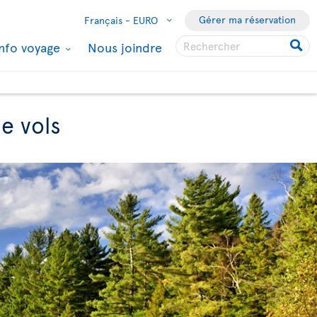
Gérer ma réservation
Français -
EURO
Info voyage
Nous joindre
de vols