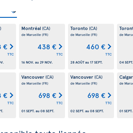
Montréal
Toronto
Toron
)
(CA)
(CA)
de Marseille
(FR)
de Marseille
(FR)
de Marse
 €
438 €
460 €
TTC
TTC
TTC
OV.
16 NOV.
au
29 NOV.
28 AOÛT
au
17 SEPT.
04 SEPT
Vancouver
Vancouver
Calga
(CA)
(CA)
de Marseille
(FR)
de Marseille
(FR)
de Marse
8 €
698 €
698 €
TTC
TTC
TTC
PT.
01 SEPT.
au
08 SEPT.
02 SEPT.
au
08 SEPT.
01 SEPT.