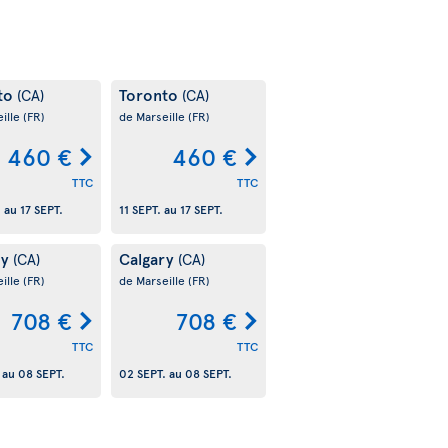
to
Toronto
(CA)
(CA)
ille
(FR)
de Marseille
(FR)
460 €
460 €
TTC
TTC
.
au
17 SEPT.
11 SEPT.
au
17 SEPT.
ry
Calgary
(CA)
(CA)
ille
(FR)
de Marseille
(FR)
708 €
708 €
TTC
TTC
au
08 SEPT.
02 SEPT.
au
08 SEPT.