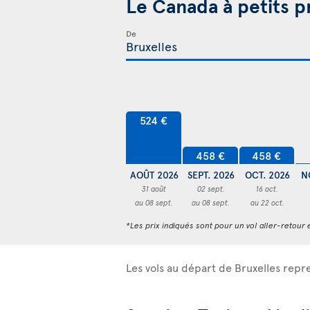
Le Canada à petits p
De
524 €
458 €
458 €
AOÛT 2026
SEPT. 2026
OCT. 2026
N
31 août
02 sept.
16 oct.
au 08 sept.
au 08 sept.
au 22 oct.
*Les prix indiqués sont pour un vol aller-retour e
Les vols au départ de Bruxelles rep