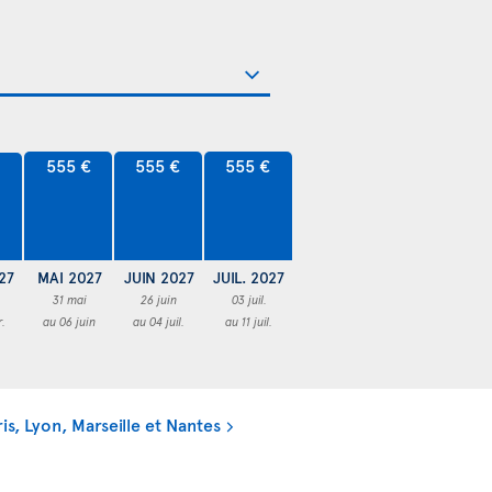
555 €
555 €
555 €
€
27
MAI 2027
JUIN 2027
JUIL. 2027
31 mai
26 juin
03 juil.
r.
au 06 juin
au 04 juil.
au 11 juil.
is, Lyon, Marseille et Nantes