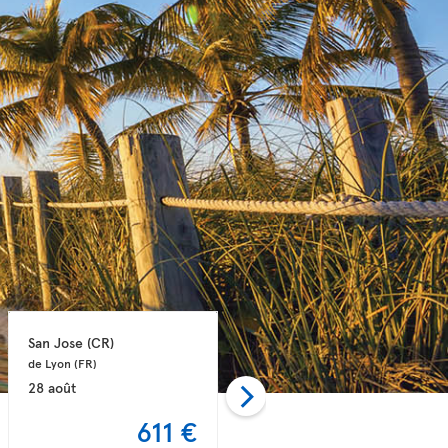
San Jose 
(CR)
San Jose 
(CR)
de Lyon 
(FR)
de Nantes 
(FR)
28 août
06 nov.
611 €
612 €