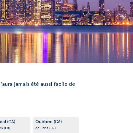
n'aura jamais été aussi facile de
éal
Québec
(CA)
(CA)
es
(FR)
de Paris
(FR)