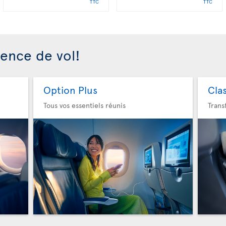
TTC
TTC
ience de vol!
Option Plus
Cla
Tous vos essentiels réunis
Trans