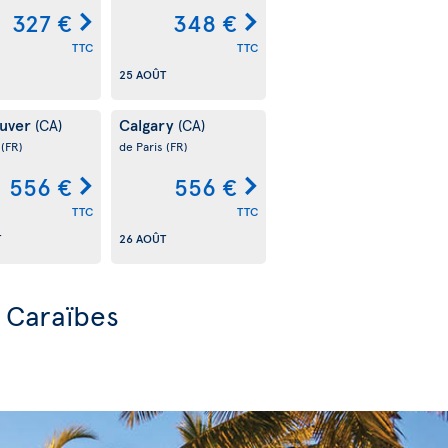
327 €
348 €
TTC
TTC
25 AOÛT
uver
Calgary
(CA)
(CA)
s
(FR)
de Paris
(FR)
556 €
556 €
TTC
TTC
T
26 AOÛT
s Caraïbes