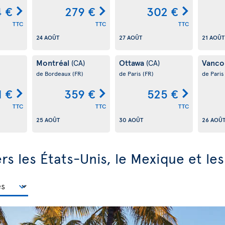
4 €
279 €
302 €
TTC
TTC
TTC
24 AOÛT
27 AOÛT
21 AOÛT
Montréal
Ottawa
Vanco
(CA)
(CA)
de Bordeaux
(FR)
de Paris
(FR)
de Pari
1 €
359 €
525 €
TTC
TTC
TTC
25 AOÛT
30 AOÛT
26 AOÛ
ers les États-Unis, le Mexique et le