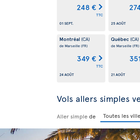
248 €
27
TTC
01 SEPT.
25 AOÛT
Montréal
Québec
(CA)
(CA)
de Marseille
(FR)
de Marseille
(FR)
349 €
35
TTC
24 AOÛT
21 AOÛT
Vols allers simples v
Aller simple
de